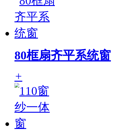
80框扇齐平系统窗
+