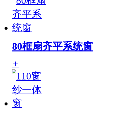
80框扇齐平系统窗
+